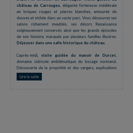
château de Carrouges
, élégante forteresse médiévale
en briques rouges et pierres blanches, entourée de
douves et nichée dans un vaste parc. Vous découvrez ses
salons richement meublés, ses décors Renaissance
soigneusement conservés ainsi que les grands épisodes
de son histoire, marquée par plusieurs familles illustres.
Déjeuner dans une salle historique du château
.
L’après-midi,
visite guidée du manoir de Durcet
,
domaine cidricole emblématique du bocage normand.
Découverte de la propriété et des vergers, explications
sur l’élaboration du cidre, puis
dégustation
commentée
Lire la suite
des produits du domaine.
Temps libre à Bagnoles-de-
l’Orne
avant le retour dans votre région.