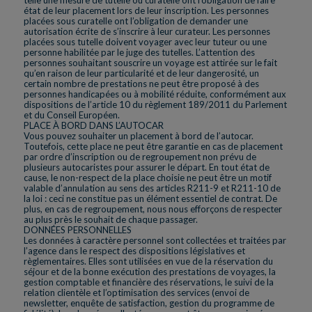
telle une mesure de tutelle ou curatelle ont l’obligation de faire
état de leur placement lors de leur inscription. Les personnes
placées sous curatelle ont l’obligation de demander une
autorisation écrite de s’inscrire à leur curateur. Les personnes
placées sous tutelle doivent voyager avec leur tuteur ou une
personne habilitée par le juge des tutelles. L’attention des
personnes souhaitant souscrire un voyage est attirée sur le fait
qu’en raison de leur particularité et de leur dangerosité, un
certain nombre de prestations ne peut être proposé à des
personnes handicapées ou à mobilité réduite, conformément aux
dispositions de l’article 10 du règlement 189/2011 du Parlement
et du Conseil Européen.
PLACE À BORD DANS L’AUTOCAR
Vous pouvez souhaiter un placement à bord de l’autocar.
Toutefois, cette place ne peut être garantie en cas de placement
par ordre d’inscription ou de regroupement non prévu de
plusieurs autocaristes pour assurer le départ. En tout état de
cause, le non-respect de la place choisie ne peut être un motif
valable d’annulation au sens des articles R211-9 et R211-10 de
la loi : ceci ne constitue pas un élément essentiel de contrat. De
plus, en cas de regroupement, nous nous efforçons de respecter
au plus près le souhait de chaque passager.
DONNÉES PERSONNELLES
Les données à caractère personnel sont collectées et traitées par
l’agence dans le respect des dispositions législatives et
règlementaires. Elles sont utilisées en vue de la réservation du
séjour et de la bonne exécution des prestations de voyages, la
gestion comptable et financière des réservations, le suivi de la
relation clientèle et l’optimisation des services (envoi de
newsletter, enquête de satisfaction, gestion du programme de