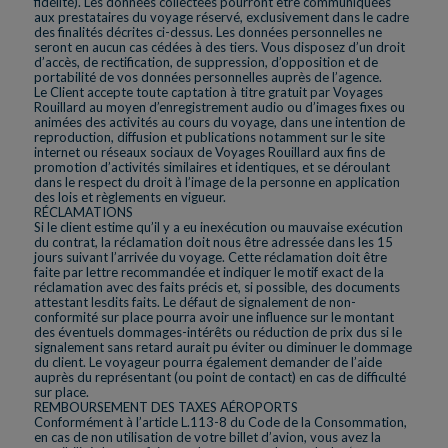
fidélité). Les données collectées pourront être communiquées
aux prestataires du voyage réservé, exclusivement dans le cadre
des finalités décrites ci-dessus. Les données personnelles ne
seront en aucun cas cédées à des tiers. Vous disposez d’un droit
d’accès, de rectification, de suppression, d’opposition et de
portabilité de vos données personnelles auprès de l’agence.
Le Client accepte toute captation à titre gratuit par Voyages
Rouillard au moyen d’enregistrement audio ou d’images fixes ou
animées des activités au cours du voyage, dans une intention de
reproduction, diffusion et publications notamment sur le site
internet ou réseaux sociaux de Voyages Rouillard aux fins de
promotion d’activités similaires et identiques, et se déroulant
dans le respect du droit à l’image de la personne en application
des lois et règlements en vigueur.
RÉCLAMATIONS
Si le client estime qu’il y a eu inexécution ou mauvaise exécution
du contrat, la réclamation doit nous être adressée dans les 15
jours suivant l’arrivée du voyage. Cette réclamation doit être
faite par lettre recommandée et indiquer le motif exact de la
réclamation avec des faits précis et, si possible, des documents
attestant lesdits faits. Le défaut de signalement de non-
conformité sur place pourra avoir une influence sur le montant
des éventuels dommages-intérêts ou réduction de prix dus si le
signalement sans retard aurait pu éviter ou diminuer le dommage
du client. Le voyageur pourra également demander de l’aide
auprès du représentant (ou point de contact) en cas de difficulté
sur place.
REMBOURSEMENT DES TAXES AÉROPORTS
Conformément à l’article L.113-8 du Code de la Consommation,
en cas de non utilisation de votre billet d’avion, vous avez la