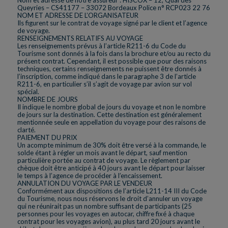
Queyries – CS41177 – 33072 Bordeaux Police n° RCP023 22 76
NOM ET ADRESSE DE L’ORGANISATEUR
Ils figurent sur le contrat de voyage signé par le client et l’agence
de voyage.
RENSEIGNEMENTS RELATIFS AU VOYAGE
Les renseignements prévus à l’article R211-6 du Code du
Tourisme sont donnés à la fois dans la brochure et/ou au recto du
présent contrat. Cependant, il est possible que pour des raisons
techniques, certains renseignements ne puissent être donnés à
l’inscription, comme indiqué dans le paragraphe 3 de l’article
R211-6, en particulier s’il s’agit de voyage par avion sur vol
spécial.
NOMBRE DE JOURS
Il indique le nombre global de jours du voyage et non le nombre
de jours sur la destination. Cette destination est généralement
mentionnée seule en appellation du voyage pour des raisons de
clarté.
PAIEMENT DU PRIX
Un acompte minimum de 30% doit être versé à la commande, le
solde étant à régler un mois avant le départ, sauf mention
particulière portée au contrat de voyage. Le règlement par
chèque doit être anticipé à 40 jours avant le départ pour laisser
le temps à l’agence de procéder à l’encaissement.
ANNULATION DU VOYAGE PAR LE VENDEUR
Conformément aux dispositions de l’article L211-14 III du Code
du Tourisme, nous nous réservons le droit d’annuler un voyage
qui ne réunirait pas un nombre suffisant de participants (25
personnes pour les voyages en autocar, chiffre fixé à chaque
contrat pour les voyages avion), au plus tard 20 jours avant le