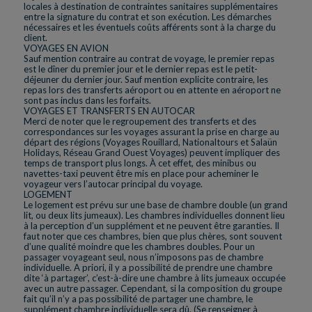
locales à destination de contraintes sanitaires supplémentaires
entre la signature du contrat et son exécution. Les démarches
nécessaires et les éventuels coûts afférents sont à la charge du
client.
VOYAGES EN AVION
Sauf mention contraire au contrat de voyage, le premier repas
est le dîner du premier jour et le dernier repas est le petit-
déjeuner du dernier jour. Sauf mention explicite contraire, les
repas lors des transferts aéroport ou en attente en aéroport ne
sont pas inclus dans les forfaits.
VOYAGES ET TRANSFERTS EN AUTOCAR
Merci de noter que le regroupement des transferts et des
correspondances sur les voyages assurant la prise en charge au
départ des régions (Voyages Rouillard, Nationaltours et Salaün
Holidays, Réseau Grand Ouest Voyages) peuvent impliquer des
temps de transport plus longs. À cet effet, des minibus ou
navettes-taxi peuvent être mis en place pour acheminer le
voyageur vers l’autocar principal du voyage.
LOGEMENT
Le logement est prévu sur une base de chambre double (un grand
lit, ou deux lits jumeaux). Les chambres individuelles donnent lieu
à la perception d’un supplément et ne peuvent être garanties. Il
faut noter que ces chambres, bien que plus chères, sont souvent
d’une qualité moindre que les chambres doubles. Pour un
passager voyageant seul, nous n’imposons pas de chambre
individuelle. A priori, il y a possibilité de prendre une chambre
dite ‘à partager’, c’est-à-dire une chambre à lits jumeaux occupée
avec un autre passager. Cependant, si la composition du groupe
fait qu’il n’y a pas possibilité de partager une chambre, le
supplément chambre individuelle sera dû. (Se renseigner à