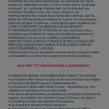
possibilité de vous faire rembourser, sur demande, les ‘taxes
aéroports’ afférentes à celui-ci. Il est à noter que la ‘surcharge
carburant’ ou ‘surcharge transporteur’ est à rattacher aux
conditions du billet et non des ‘taxes aéroport’. Le
remboursement fera l’objet d’une facturation de frais, dans la
limite de 20% du montant remboursé, sauf en cas de demande
déposée en ligne à l’adresse : contact@voyages-rouillard.com
CONDITIONS PARTICULIÈRES EN CAS DE REVENTE
D’ORGANISATEURS DE VOYAGES (ou tour opérator), leurs
conditions particulières de vente se substituent purement et
entièrement à nos propres conditions particulières.
L’INSCRIPTION À L’UN DES VOYAGES DE NOS CATALOGUES
IMPLIQUE L’ADHÉSION COMPLÈTE AUX CONDITIONS DE
VENTE ÉNUMÉRÉES CI-DESSUS
Cette brochure est un document commercial et n’a pas de valeur
contractuelle. Le contrat de voyage est le contrat juridique.
NOS PRIX TTC PAR PERSONNE COMPRENNENT :
VOYAGES EN AVION, CROISIÈRES MARITIMES ET FLUVIALES
• Le transfert aller-retour en autocar de tourisme de votre région
à l’aéroport de départ ou port d’embarquement,
• Le transport aérien aller retour France – destination sur vols
réguliers ou spéciaux avec ou sans escale,
• Les taxes aéroportuaires, portuaires et surcharges carburant en
vigueur, susceptibles de variations jusqu’à 20 jours du départ,
• L’accueil par notre représentant francophone,
• Les transferts aéroport-hôtel-aéroport,
• Le transport sur place en autocar de tourisme privatif ou