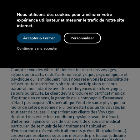
soirées, chiffrées et clairement indiquées en option dans nos
fiches programmes, s’effectuent avec notre label et sous notre
responsabilité.
Nous utilisons des cookies pour améliorer votre
SITUATIONS PARTICULIÈRES
expérience utilisateur et mesurer le trafic de notre site
Nous nous réservons le droit de refuser la participation au
internet.
voyage à toute personne dont la tenue ou la conduite serait de
nature à nuire au bon déroulement du voyage. L’inscription à l’un
des voyages de nos brochures implique l’adhésion complète aux
Accepter & Fermer
Personnaliser
conditions citées ci-dessus. De même, si en cours de voyage,
l’attitude ou le comportement d’un voyageur nuit au bon
Continuer sans accepter
déroulement du voyage et à la quiétude des autres voyageurs,
nous pouvons être amenés à exclure l’intéressé dudit voyage
sans dommage ni intérêt.
APTITUDE AU VOYAGE
Compte-tenu des difficultés inhérentes à certains voyages,
séjours ou circuits, et de l’autonomie physique, psychologique et
psychique qu’ils impliquent, nous nous réservons la possibilité de
refuser toute inscription, voire toute participation qui nous
paraîtrait non adaptée avec les contingences de tels voyages,
séjours ou circuits. Le client devra produire un certificat médical
d’aptitude en ce sens, la garantie de la compagnie d’assurance
n’étant pas acquise s’il s’avérait que l’état de santé physique ou
moral de cette personne ne lui permettait pas un tel voyage. En
tout état de causes, il appartient aux clients des Voyages
Rouillard de vérifier leur condition physique avant le départ,
d’informer l’agence en cas de transport de dispositif médical
particulier, de se munir de leur traitement habituel et
d’entreprendre d’éventuels traitements préventifs (paludisme…).
Les personnes placées sous une mesure de protection judiciaire,