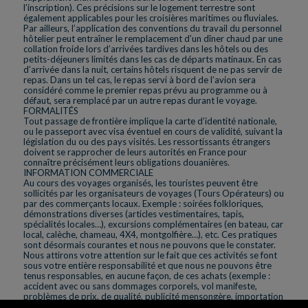
l’inscription). Ces précisions sur le logement terrestre sont
également applicables pour les croisières maritimes ou fluviales.
Par ailleurs, l’application des conventions du travail du personnel
hôtelier peut entraîner le remplacement d’un dîner chaud par une
collation froide lors d’arrivées tardives dans les hôtels ou des
petits-déjeuners limités dans les cas de départs matinaux. En cas
d’arrivée dans la nuit, certains hôtels risquent de ne pas servir de
repas. Dans un tel cas, le repas servi à bord de l’avion sera
considéré comme le premier repas prévu au programme ou à
défaut, sera remplacé par un autre repas durant le voyage.
FORMALITÉS
Tout passage de frontière implique la carte d’identité nationale,
ou le passeport avec visa éventuel en cours de validité, suivant la
législation du ou des pays visités. Les ressortissants étrangers
doivent se rapprocher de leurs autorités en France pour
connaître précisément leurs obligations douanières.
INFORMATION COMMERCIALE
Au cours des voyages organisés, les touristes peuvent être
sollicités par les organisateurs de voyages (Tours Opérateurs) ou
par des commerçants locaux. Exemple : soirées folkloriques,
démonstrations diverses (articles vestimentaires, tapis,
spécialités locales…), excursions complémentaires (en bateau, car
local, calèche, chameau, 4X4, montgolfière…), etc. Ces pratiques
sont désormais courantes et nous ne pouvons que le constater.
Nous attirons votre attention sur le fait que ces activités se font
sous votre entière responsabilité et que nous ne pouvons être
tenus responsables, en aucune façon, de ces achats (exemple :
accident avec ou sans dommages corporels, vol manifeste,
problèmes de prix, de qualité, publicité mensongère, importation
illégale, service après-vente, etc…). Seules les excursions ou