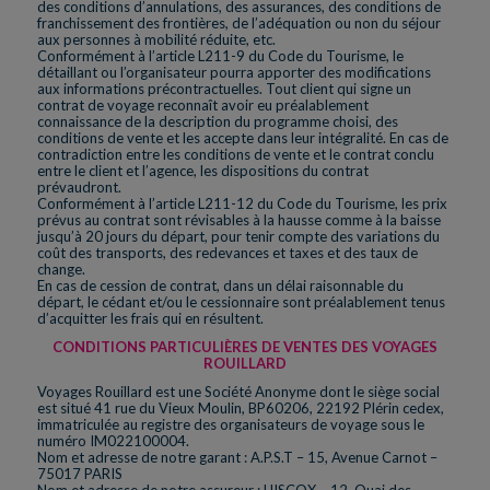
des conditions d’annulations, des assurances, des conditions de
franchissement des frontières, de l’adéquation ou non du séjour
aux personnes à mobilité réduite, etc.
Conformément à l’article L211-9 du Code du Tourisme, le
détaillant ou l’organisateur pourra apporter des modifications
aux informations précontractuelles. Tout client qui signe un
contrat de voyage reconnaît avoir eu préalablement
connaissance de la description du programme choisi, des
conditions de vente et les accepte dans leur intégralité. En cas de
contradiction entre les conditions de vente et le contrat conclu
entre le client et l’agence, les dispositions du contrat
prévaudront.
Conformément à l’article L211-12 du Code du Tourisme, les prix
prévus au contrat sont révisables à la hausse comme à la baisse
jusqu’à 20 jours du départ, pour tenir compte des variations du
coût des transports, des redevances et taxes et des taux de
change.
En cas de cession de contrat, dans un délai raisonnable du
départ, le cédant et/ou le cessionnaire sont préalablement tenus
d’acquitter les frais qui en résultent.
CONDITIONS PARTICULIÈRES DE VENTES DES VOYAGES
ROUILLARD
Voyages Rouillard est une Société Anonyme dont le siège social
est situé 41 rue du Vieux Moulin, BP60206, 22192 Plérin cedex,
immatriculée au registre des organisateurs de voyage sous le
numéro IM022100004.
Nom et adresse de notre garant : A.P.S.T – 15, Avenue Carnot –
75017 PARIS
Nom et adresse de notre assureur : HISCOX – 12, Quai des