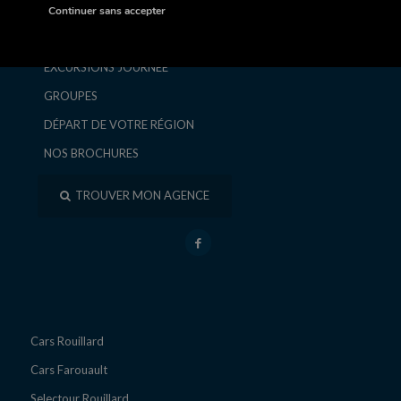
SÉJOURS ET CIRCUITS
Continuer sans accepter
ESCAPADES ET WEEK-ENDS
EXCURSIONS JOURNÉE
GROUPES
DÉPART DE VOTRE RÉGION
NOS BROCHURES
TROUVER MON AGENCE
Cars Rouillard
Cars Farouault
Selectour Rouillard