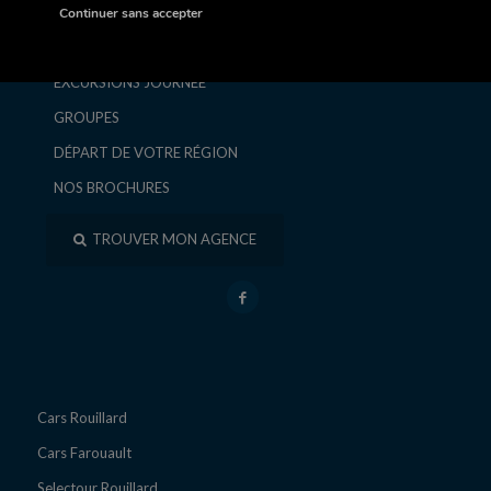
SÉJOURS ET CIRCUITS
Continuer sans accepter
ESCAPADES ET WEEK-ENDS
EXCURSIONS JOURNÉE
GROUPES
DÉPART DE VOTRE RÉGION
NOS BROCHURES
TROUVER MON AGENCE
Cars Rouillard
Cars Farouault
Selectour Rouillard