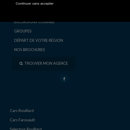
SÉJOURS ET CIRCUITS
Continuer sans accepter
ESCAPADES ET WEEK-ENDS
EXCURSIONS JOURNÉE
GROUPES
DÉPART DE VOTRE RÉGION
NOS BROCHURES
TROUVER MON AGENCE
Cars Rouillard
Cars Farouault
Selectour Rouillard