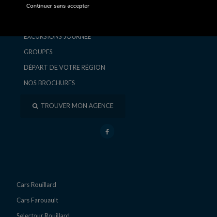
SÉJOURS ET CIRCUITS
Continuer sans accepter
ESCAPADES ET WEEK-ENDS
EXCURSIONS JOURNÉE
GROUPES
DÉPART DE VOTRE RÉGION
NOS BROCHURES
TROUVER MON AGENCE
Cars Rouillard
Cars Farouault
Selectour Rouillard