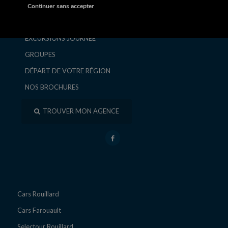
SÉJOURS ET CIRCUITS
Continuer sans accepter
ESCAPADES ET WEEK-ENDS
EXCURSIONS JOURNÉE
GROUPES
DÉPART DE VOTRE RÉGION
NOS BROCHURES
TROUVER MON AGENCE
Cars Rouillard
Cars Farouault
Selectour Rouillard