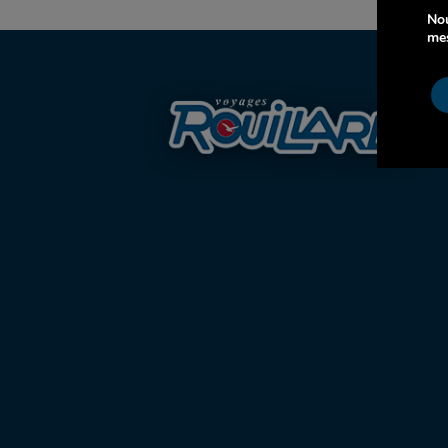
Nou
mes