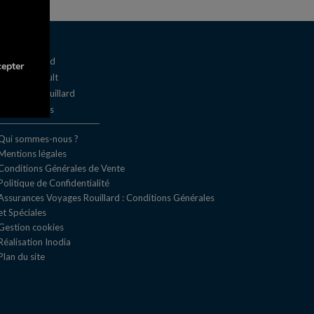
Cars Rouillard
cepter
Cars Farouault
Selectour Rouillard
Nationaltours
Qui sommes-nous ?
Mentions légales
Conditions Générales de Vente
Politique de Confidentialité
Assurances Voyages Rouillard : Conditions Générales
et Spéciales
Gestion cookies
Réal​isation Inodia
Plan du site