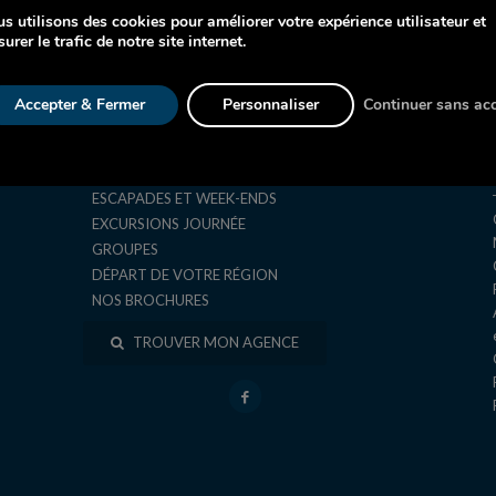
s utilisons des cookies pour améliorer votre expérience utilisateur et
urer le trafic de notre site internet.
AVION
Accepter & Fermer
Personnaliser
Continuer sans ac
CROISIÈRE
AUTOCAR
SÉJOURS ET CIRCUITS
ESCAPADES ET WEEK-ENDS
EXCURSIONS JOURNÉE
GROUPES
DÉPART DE VOTRE RÉGION
NOS BROCHURES
TROUVER MON AGENCE