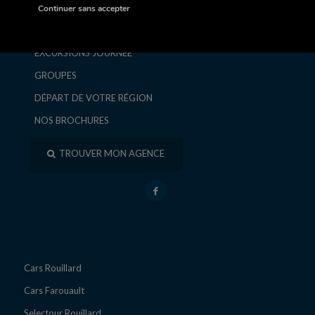
SÉJOURS ET CIRCUITS
Continuer sans accepter
ESCAPADES ET WEEK-ENDS
EXCURSIONS JOURNÉE
GROUPES
DÉPART DE VOTRE RÉGION
NOS BROCHURES
TROUVER MON AGENCE
Cars Rouillard
Cars Farouault
Selectour Rouillard