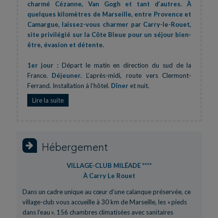
charmé Cézanne, Van Gogh et tant d’autres. À
quelques kilomètres de Marseille, entre Provence et
Camargue, laissez-vous charmer par Carry-le-Rouet,
site privilégié sur la Côte Bleue pour un séjour bien-
être, évasion et détente.
1er jour :
Départ le matin en direction du sud de la
France.
Déjeuner.
L’après-midi, route vers Clermont-
Ferrand. Installation à l’hôtel.
Dîner
et nuit.
Lire la suite
2ème Jour :
Poursuite de la route.
Déjeuner
en cours de
route. Dans l’après-midi, trajet vers
Carry-le-Rouet
, l’un
des nombreux petits ports de pêche de la Côte Bleue.
Arrivée u village-club, verre d’accueil,
dîner
et nuit.
Hébergement
3ème Jour :
Le matin, direction la
Camargue
, terre de
VILLAGE-CLUB MILÉADE ****
passion et de tradition située entre les deux bras du delta
À Carry Le Rouet
du Rhône. Visite d’une
manade
, mot qui définit des
troupeaux libres de chevaux et de taureaux. Vous assistez
Dans un cadre unique au cœur d’une calanque préservée, ce
au tri des taureaux par les gardians à cheval.
Déjeuner
village-club vous accueille à 30 km de Marseille, les « pieds
camarguais
chez le manadier. L’après-midi, découverte
dans l’eau ». 156 chambres climatisées avec sanitaires