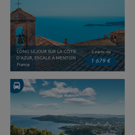
du Moulin de la Salette.
Dîner
et nuit à l’hôtel.
6ème jour :
Petit-déjeuner et départ pour votre région.
Arrêt
déjeuner
en cours de route.
LONG SÉJOUR SUR LA CÔTE
à partir de
D'AZUR, ESCALE À MENTON
1 679 €
France